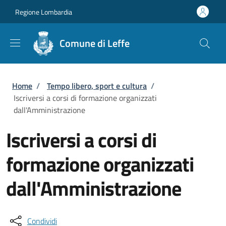
Salta al contenuto principale
Skip to footer content
Regione Lombardia
Comune di Leffe
Briciole di pane
Home
/
Tempo libero, sport e cultura
/
Iscriversi a corsi di formazione organizzati
dall'Amministrazione
Iscriversi a corsi di
formazione organizzati
dall'Amministrazione
Condividi