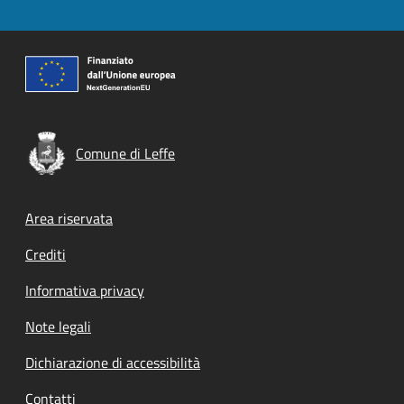
Comune di Leffe
Footer menu
Area riservata
Crediti
Informativa privacy
Note legali
Dichiarazione di accessibilità
Contatti