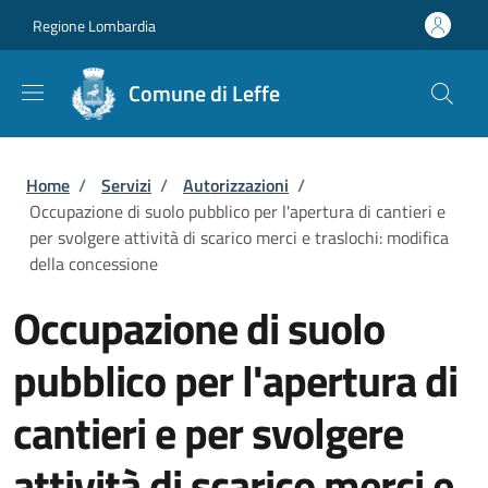
Salta al contenuto principale
Skip to footer content
Regione Lombardia
Comune di Leffe
Briciole di pane
Home
/
Servizi
/
Autorizzazioni
/
Occupazione di suolo pubblico per l'apertura di cantieri e
per svolgere attività di scarico merci e traslochi: modifica
della concessione
Occupazione di suolo
pubblico per l'apertura di
cantieri e per svolgere
attività di scarico merci e