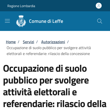
Salta al contenuto principale
Skip to footer content
Regione Lombardia
Comune di Leffe
Briciole di pane
Home
/
Servizi
/
Autorizzazioni
/
Occupazione di suolo pubblico per svolgere attività
elettorali e referendarie: rilascio della concessione
Occupazione di suolo
pubblico per svolgere
attività elettorali e
referendarie: rilascio della