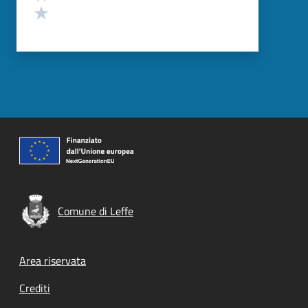
Valuta 1 stelle su 5
Comune di Leffe
Footer menu
Area riservata
Crediti