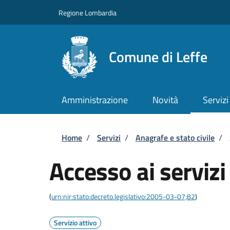
Salta al contenuto principale
Skip to footer content
Regione Lombardia
Comune di Leffe
Amministrazione
Novità
Servizi
Briciole di pane
Home
/
Servizi
/
Anagrafe e stato civile
/
Accesso ai serviz
(
urn:nir:stato:decreto.legislativo:2005-03-07;82
)
Servizio attivo